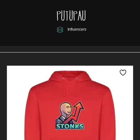
Putupau
Influencers