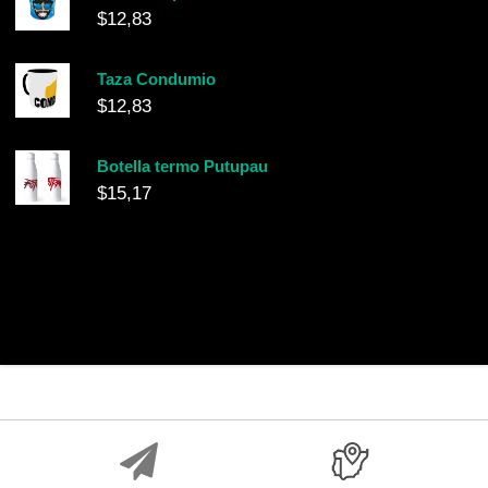
$
12,83
Taza Condumio
$
12,83
Botella termo Putupau
$
15,17