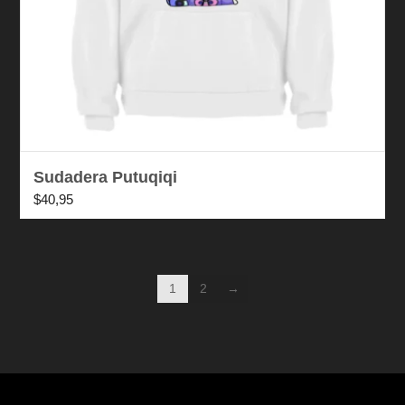
Sudadera Putuqiqi
$
40,95
1
2
→