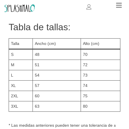
Ir
Alt
al
na
contenido
Tabla de tallas:
Talla
Ancho (cm)
Alto (cm)
S
48
70
M
51
72
L
54
73
XL
57
74
2XL
60
75
3XL
63
80
* Las medidas anteriores pueden tener una tolerancia de ±