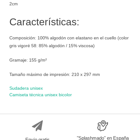
2cm
Características:
Composición: 100% algodón con elastano en el cuello (color
gris vigoré 58: 85% algodón / 15% viscosa)
Gramaje: 155 g/m²
Tamaño máximo de impresión: 210 x 297 mm
Sudadera unisex
Navegación
Camiseta técnica unisex bicolor
de
entradas
"Splashmado" en España
Envío gratis