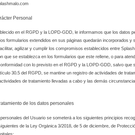
plashmalo.com
rácter Personal
ablecido en el RGPD y la LOPD-GDD, le informamos que los datos p
os formularios extendidos en sus páginas quedarán incorporados y s
 facilitar, agilizar y cumplir los compromisos establecidos entre Splas
n que se establezca en los formularios que este rellene, o para atend
onformidad con lo previsto en el RGPD y la LOPD-GDD, salvo que se
rtículo 30.5 del RGPD, se mantine un registro de actividades de trata
 actividades de tratamiento llevadas a cabo y las demás circunstancia
tratamiento de los datos personales
 personales del Usuario se someterá a los siguientes principios recogi
siguientes de la Ley Orgánica 3/2018, de 5 de diciembre, de Protecc
gitales: