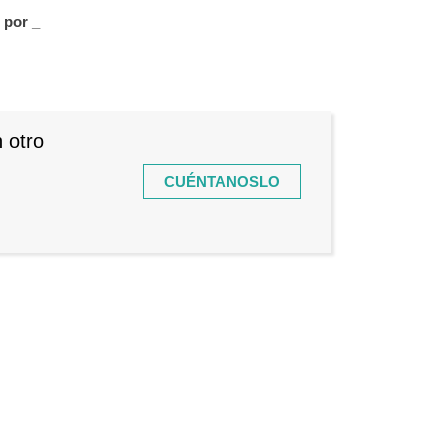
s por
_
 otro
CUÉNTANOSLO