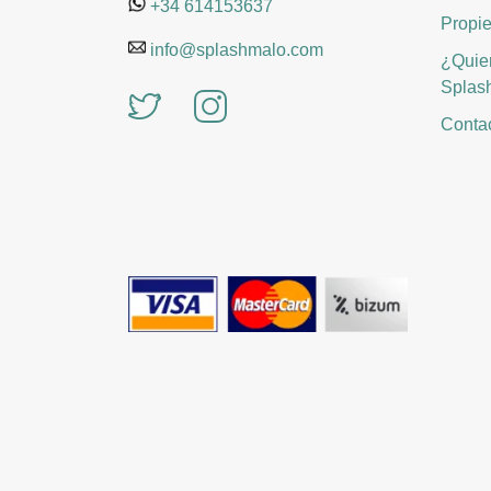
+34 614153637
Propie
info@splashmalo.com
¿Quier
Splas
Contac