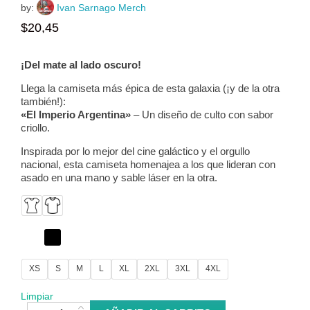
by:
Ivan Sarnago Merch
$
20,45
¡Del mate al lado oscuro!
Llega la camiseta más épica de esta galaxia (¡y de la otra
también!):
«El Imperio Argentina»
– Un diseño de culto con sabor
criollo.
Inspirada por lo mejor del cine galáctico y el orgullo
nacional, esta camiseta homenajea a los que lideran con
asado en una mano y sable láser en la otra.
XS
S
M
L
XL
2XL
3XL
4XL
Limpiar
Camiseta El Imperio Argentina cantidad