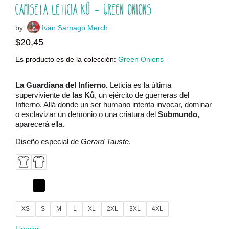
Camiseta Leticia Kû – Green Onions
by:
Ivan Sarnago Merch
$
20,45
Es producto es de la colección:
Green Onions
La Guardiana del Infierno.
Leticia es la última
superviviente de
las Kû
, un ejército de guerreras del
Infierno.
Allá donde un ser humano intenta invocar, dominar
o esclavizar un demonio o una criatura del
Submundo
,
aparecerá ella.
Diseño especial de
Gerard Tauste
.
XS
S
M
L
XL
2XL
3XL
4XL
Limpiar