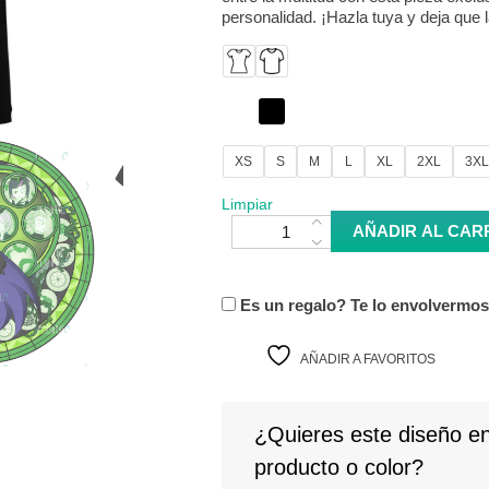
personalidad. ¡Hazla tuya y deja que
XS
S
M
L
XL
2XL
3XL
Limpiar
Camiseta Malleus - Twisted Wonder
AÑADIR AL CAR
Es un regalo? Te lo envolvermo
AÑADIR A FAVORITOS
¿Quieres este diseño en
producto o color?