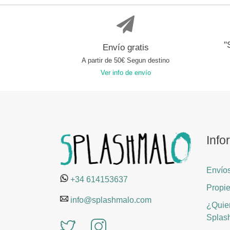
"
Envío gratis
A partir de 50€ Segun destino
Ver info de envío
Info
Envíos
+34 614153637
Propie
info@splashmalo.com
¿Quier
Splas