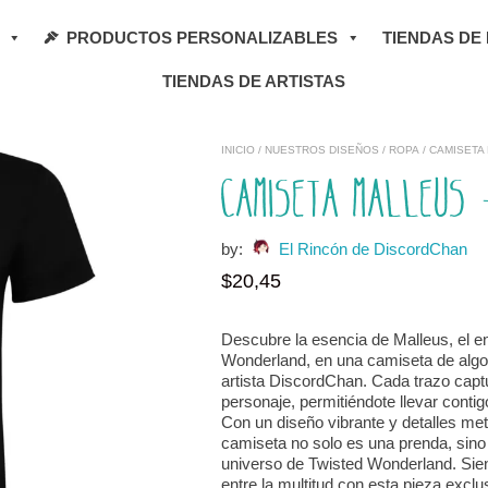
PRODUCTOS PERSONALIZABLES
TIENDAS DE
TIENDAS DE ARTISTAS
INICIO
/
NUESTROS DISEÑOS
/
ROPA
/ CAMISETA
Camiseta Malleus 
by:
El Rincón de DiscordChan
$
20,45
Descubre la esencia de Malleus, el e
Wonderland, en una camiseta de algod
artista DiscordChan. Cada trazo captu
personaje, permitiéndote llevar cont
Con un diseño vibrante y detalles me
camiseta no solo es una prenda, sino
universo de Twisted Wonderland. Sien
entre la multitud con esta pieza exclu