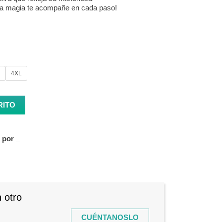
 la magia te acompañe en cada paso!
4XL
land cantidad
RITO
s por
_
 otro
CUÉNTANOSLO