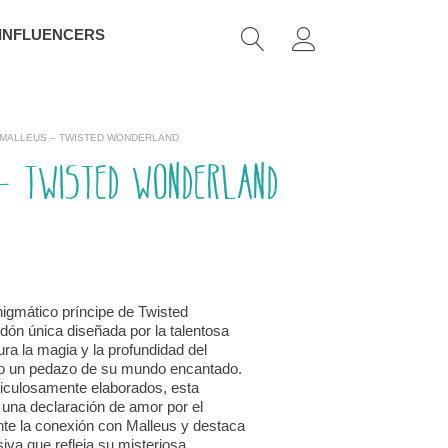
 INFLUENCERS
 MALLEUS – TWISTED WONDERLAND
– Twisted Wonderland
nigmático príncipe de Twisted
ón única diseñada por la talentosa
ra la magia y la profundidad del
igo un pedazo de su mundo encantado.
ticulosamente elaborados, esta
 una declaración de amor por el
te la conexión con Malleus y destaca
siva que refleja su misteriosa