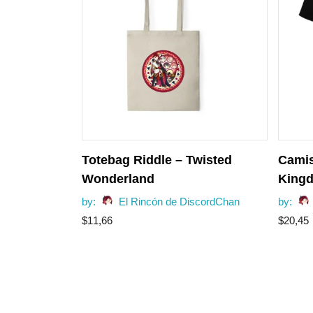
Totebag Riddle – Twisted
Camis
Wonderland
Kingd
by:
El Rincón de DiscordChan
by:
$
11,66
$
20,45