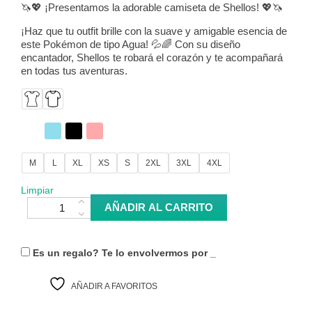
🦄💖 ¡Presentamos la adorable camiseta de Shellos! 💖🦄
¡Haz que tu outfit brille con la suave y amigable esencia de
este Pokémon de tipo Agua! 💦🌈 Con su diseño
encantador, Shellos te robará el corazón y te acompañará
en todas tus aventuras.
M
L
XL
XS
S
2XL
3XL
4XL
Limpiar
Camiseta Shellos - Pokémon cantidad
AÑADIR AL CARRITO
Es un regalo? Te lo envolvermos por
_
AÑADIR A FAVORITOS