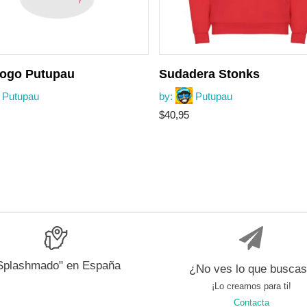
logo Putupau
Sudadera Stonks
Putupau
by:
Putupau
$
40,95
Splashmado" en España
¿No ves lo que busca
¡Lo creamos para ti!
Contacta