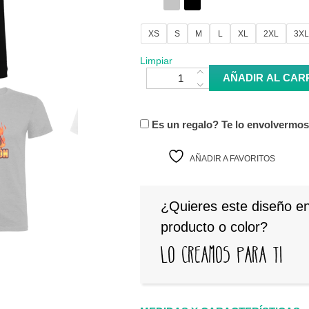
XS
S
M
L
XL
2XL
3XL
Limpiar
Camiseta Tarjetón cantidad
AÑADIR AL CAR
Es un regalo? Te lo envolvermo
AÑADIR A FAVORITOS
¿Quieres este diseño en
producto o color?
Lo creamos para ti