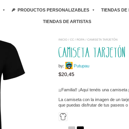
PRODUCTOS PERSONALIZABLES
TIENDAS DE
TIENDAS DE ARTISTAS
INICIO
/
CC
/
ROPA
/ CAMISETA TARJETÓN
Camiseta Tarjetón
by:
Putupau
$
20,45
¡¡Familia!! ¡Aquí tenéis una camiseta
La camiseta con la imagen de un tarje
que puedas disfrutar de tus paseos o 