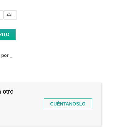
4XL
RITO
s por
_
 otro
CUÉNTANOSLO