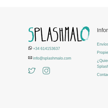
Info
Envíos
+34 614153637
Propie
info@splashmalo.com
¿Quier
Splas
Contac