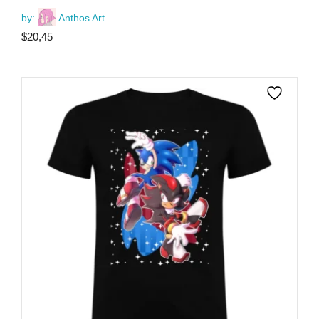
by:
Anthos Art
$
20,45