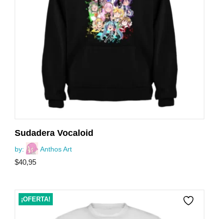
Sudadera Vocaloid
by:
Anthos Art
$
40,95
¡OFERTA!