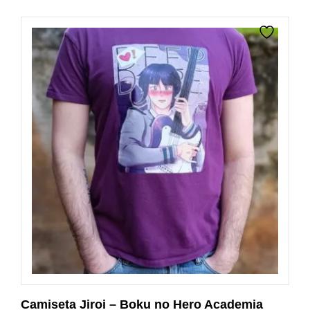
original
actual
era:
es:
$15,17.
$11,66.
Camiseta Jiroi – Boku no Hero Academia