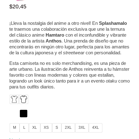
$
20,45
¡Lleva la nostalgia del anime a otro nivel! En
Splashamalo
te traemos una colaboración exclusiva que une la ternura
del clásico anime
Hamtaro
con el inconfundible y vibrante
estilo de la artista
Anthos
. Una prenda de diseño que no
encontrarás en ningún otro lugar, perfecta para los amantes
de la cultura japonesa y el
streetwear
con personalidad.
Esta camiseta no es solo merchandising, es una pieza de
arte urbano. La ilustración de Anthos reinventa a tu hámster
favorito con líneas modernas y colores que estallan,
logrando un look único tanto para ir a un evento
otaku
como
para tus outfits diarios.
M
L
XL
XS
S
2XL
3XL
4XL