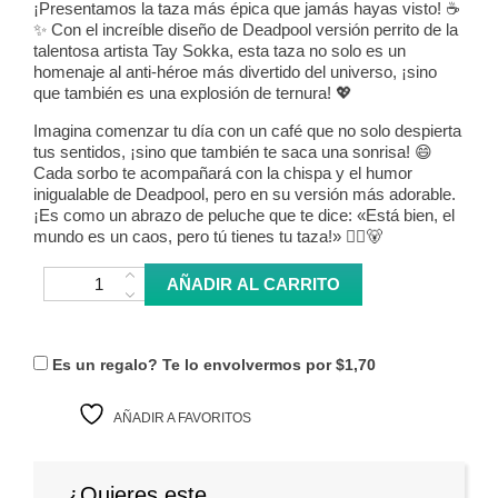
¡Presentamos la taza más épica que jamás hayas visto! ☕
✨ Con el increíble diseño de Deadpool versión perrito de la
talentosa artista Tay Sokka, esta taza no solo es un
homenaje al anti-héroe más divertido del universo, ¡sino
que también es una explosión de ternura! 💖
Imagina comenzar tu día con un café que no solo despierta
tus sentidos, ¡sino que también te saca una sonrisa! 😄
Cada sorbo te acompañará con la chispa y el humor
inigualable de Deadpool, pero en su versión más adorable.
¡Es como un abrazo de peluche que te dice: «Está bien, el
mundo es un caos, pero tú tienes tu taza!» 🦸‍♂️🐻
Taza Puppy Dogpool cantidad
AÑADIR AL CARRITO
Es un regalo? Te lo envolvermos por
$1,70
AÑADIR A FAVORITOS
¿Quieres este