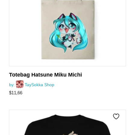
Totebag Hatsune Miku Michi
by:
TaySokka Shop
$
11,66