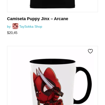
Camiseta Puppy Jinx – Arcane
by:
TaySokka Shop
$
20,45