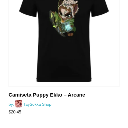
Camiseta Puppy Ekko – Arcane
by:
TaySokka Shop
$
20,45