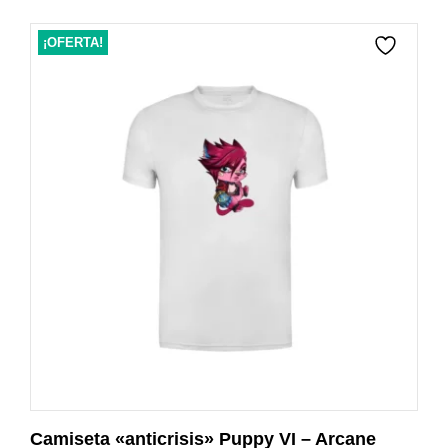
¡OFERTA!
Camiseta «anticrisis» Puppy VI – Arcane