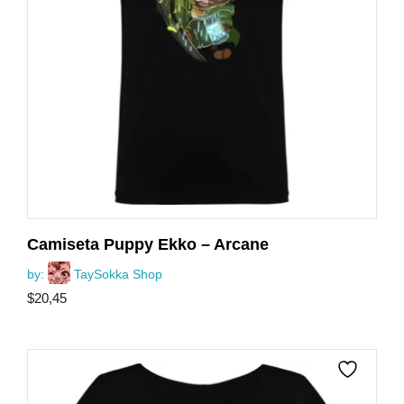
Camiseta Puppy Ekko – Arcane
by:
TaySokka Shop
$
20,45