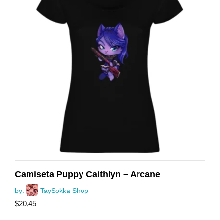
Camiseta Puppy Caithlyn – Arcane
by:
TaySokka Shop
$
20,45