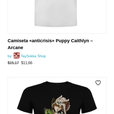
Camiseta «anticrisis» Puppy Caithlyn –
Arcane
by:
TaySokka Shop
El
El
$
15,17
$
11,66
precio
precio
original
actual
era:
es:
$15,17.
$11,66.