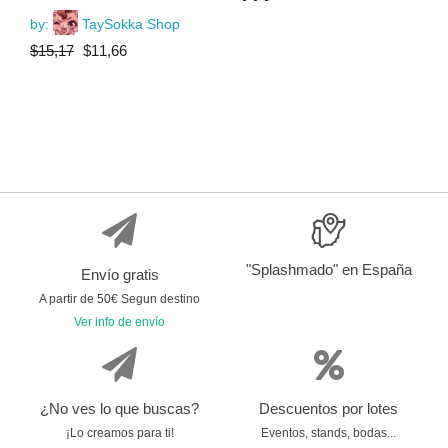
by:
TaySokka Shop
El
El
$
15,17
$
11,66
precio
precio
original
actual
era:
es:
$15,17.
$11,66.
"Splashmado" en España
Envío gratis
A partir de 50€ Segun destino
Ver info de envío
¿No ves lo que buscas?
Descuentos por lotes
¡Lo creamos para ti!
Eventos, stands, bodas...