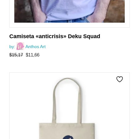
Camiseta «anticrisis» Deku Squad
by:
Anthos Art
El
El
$
15,17
$
11,66
precio
precio
original
actual
era:
es:
$15,17.
$11,66.