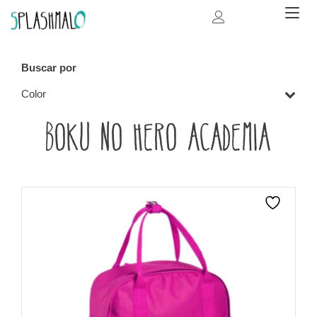
Ir
Alt
al
na
contenido
Buscar por
Color
Boku no Hero Academia