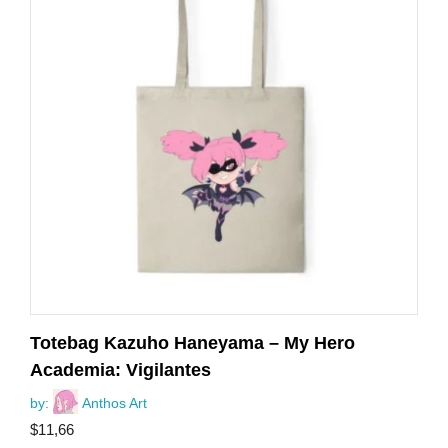
Totebag Kazuho Haneyama – My Hero
Academia: Vigilantes
by:
Anthos Art
$
11,66