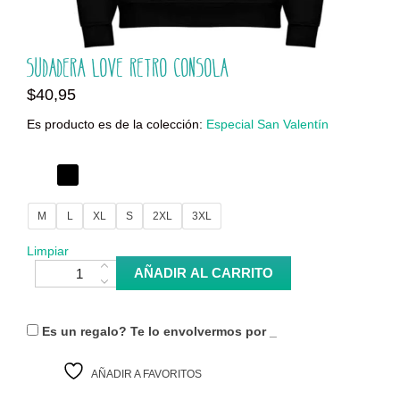
Sudadera Love retro consola
$
40,95
Es producto es de la colección:
Especial San Valentín
M
L
XL
S
2XL
3XL
Limpiar
Sudadera Love retro consola cantidad
AÑADIR AL CARRITO
Es un regalo? Te lo envolvermos por
_
AÑADIR A FAVORITOS