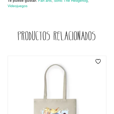
Te puede gustar:
Fan arts
,
Sonic The Hedgehog
,
Videojuegos
Productos relacionados