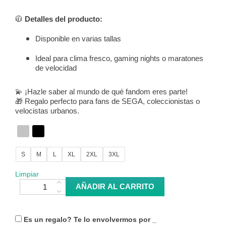
🧥
Detalles del producto:
Disponible en varias tallas
Ideal para clima fresco, gaming nights o maratones
de velocidad
💫 ¡Hazle saber al mundo de qué fandom eres parte!
🎁 Regalo perfecto para fans de SEGA, coleccionistas o
velocistas urbanos.
S
M
L
XL
2XL
3XL
Limpiar
Sudadera Sonic y Shadow - Sonic The Hedgehog cantidad
AÑADIR AL CARRITO
Es un regalo? Te lo envolvermos por
_