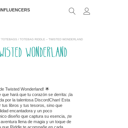
 INFLUENCERS
/
TOTEBAGS
/ TOTEBAG RIDDLE – TWISTED WONDERLAND
Twisted Wonderland
 de Twisted Wonderland! 🌟
que hará que tu corazón se derrita: ¡la
da por la talentosa DiscordChan! Esta
 tus libros y tus tesoros, sino que
lidad encantadora y un poco
ico diseño que captura su esencia, ¡te
aventura llena de magia y un toque de
eja que Riddle te acompañe en cada