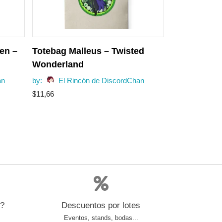
en –
Totebag Malleus – Twisted
Wonderland
an
by:
El Rincón de DiscordChan
$
11,66
s?
Descuentos por lotes
Eventos, stands, bodas...