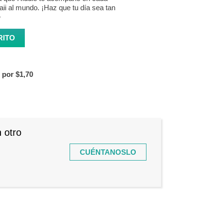
ii al mundo. ¡Haz que tu día sea tan
✨
d cantidad
RITO
s por
$1,70
 otro
CUÉNTANOSLO