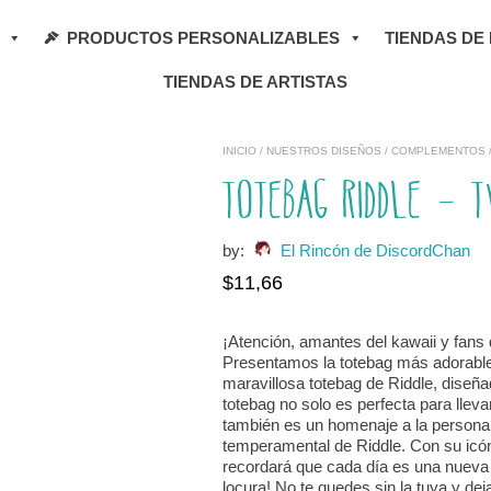
PRODUCTOS PERSONALIZABLES
TIENDAS DE
TIENDAS DE ARTISTAS
INICIO
/
NUESTROS DISEÑOS
/
COMPLEMENTOS
Totebag Riddle – 
by:
El Rincón de DiscordChan
$
11,66
¡Atención, amantes del kawaii y fans
Presentamos la totebag más adorable 
maravillosa totebag de Riddle, diseña
totebag no solo es perfecta para llevar
también es un homenaje a la persona
temperamental de Riddle. Con su icón
recordará que cada día es una nueva 
locura! No te quedes sin la tuya y d