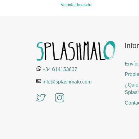
Ver info de envío
Info
Envíos
+34 614153637
Propie
info@splashmalo.com
¿Quier
Splas
Contac