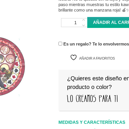
paso mientras muestras tu estilo kawa
brillante como una manzana roja! 🍎
Totebag Riddle - Twisted Wonderlan
AÑADIR AL CAR
Es un regalo? Te lo envolvermo
AÑADIR A FAVORITOS
¿Quieres este diseño en
producto o color?
Lo creamos para ti
MEDIDAS Y CARACTERÍSTICAS